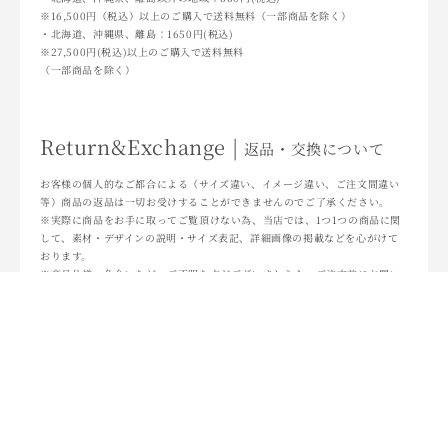
※16,500円（税込）以上のご購入で送料無料（一部商品を除く）
・北海道、沖縄県、離島：1650円(税込)
※27,500円(税込)以上のご購入で送料無料
（一部商品を除く）
Return&Exchange |
返品・交換について
お客様の個人的なご都合による（サイズ違い、イメージ違い、ご注文間違い
等）商品の返品は一切お受けすることができませんのでご了承ください。
※実際に商品をお手に取ってご覧頂けない為、当店では、1つ1つの商品に関
して、素材・デザインの説明・サイズ表記、詳細画像の掲載などを心がけて
おります。
※商品仕様・色合いなど、ご不明な点がございましたら、ご注文前にお問い
合わせくださいませ。
返品・交換について詳しくはこちら
・TOPへ戻る