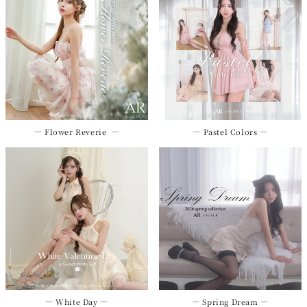
― Flower Reverie ―
― Pastel Colors ―
― White Day ―
― Spring Dream ―