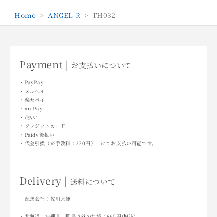
Home
>
ANGEL R
>
TH032
Payment |
お支払いについて
・PayPay
・メルペイ
・楽天ペイ
・au Pay
・d払い
・クレジットカード
・Paidy後払い
・代金引換（※手数料：330円） にてお支払い可能です。
Delivery |
送料について
配送会社：佐川急便
・北海道、沖縄県、離島以外の地域：660円(税込)