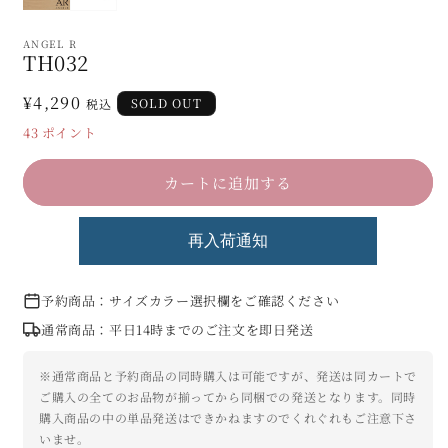
ANGEL R
TH032
通
¥4,290
SOLD OUT
税込
常
43
ポイント
価
格
カートに追加する
再入荷通知
予約商品：サイズカラー選択欄をご確認ください
通常商品：平日14時までのご注文を即日発送
※通常商品と予約商品の同時購入は可能ですが、発送は同カートで
ご購入の全てのお品物が揃ってから同梱での発送となります。同時
購入商品の中の単品発送はできかねますのでくれぐれもご注意下さ
いませ。