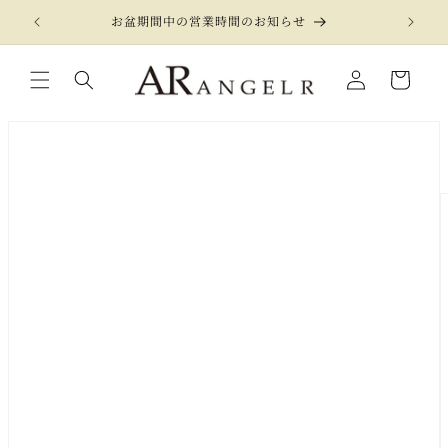
コンテ
ンツに
お盆期間中の営業時間のお知らせ
進む
カ
LOGIN
ー
【公式】ANGEL R（エンジェルアール）高級キャバドレス通販サイト キャバドレス専門店 キャバ ドレス キャバクラドレス
ト
商品情
報にス
キップ