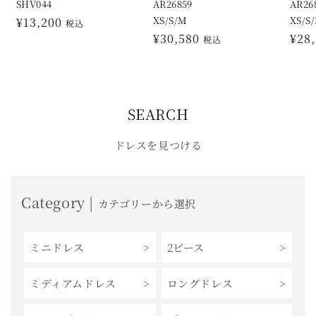
SHV044
AR26859
AR26
XS/S/M
XS/S
通
¥13,200
税込
通
¥30,580
通
¥28
常
税込
常
常
価
価
価
格
格
格
SEARCH
ドレスを見つける
Category |
カテゴリーから選択
ミニドレス
2ピース
ミディアムドレス
ロングドレス