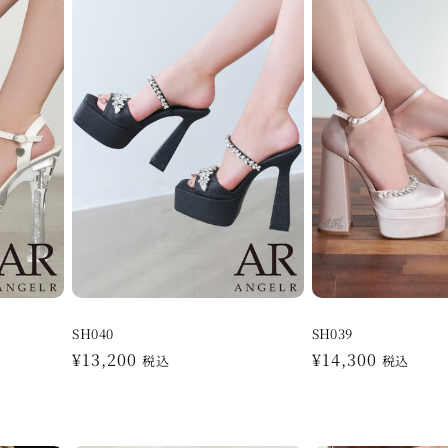
格
格
SH040
SH039
通
¥13,200
通
¥14,300
税込
税込
常
常
価
価
格
格