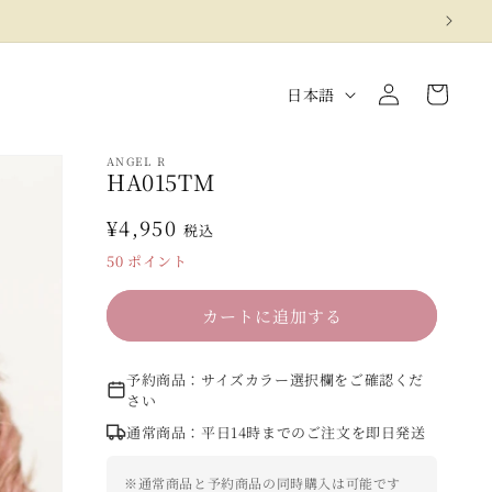
カ
言
LOGIN
ー
日本語
語
ト
ANGEL R
HA015TM
通
¥4,950
税込
常
50
ポイント
価
格
カートに追加する
予約商品：サイズカラー選択欄をご確認くだ
さい
通常商品：平日14時までのご注文を即日発送
※通常商品と予約商品の同時購入は可能です