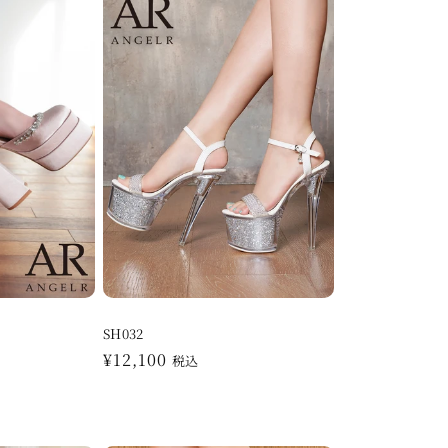
格
SH032
通
¥12,100
税込
常
価
格