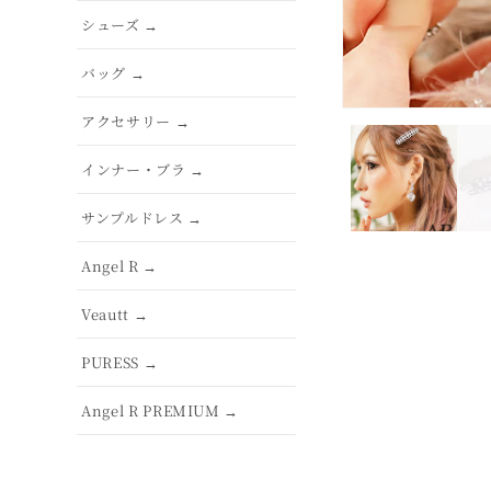
シューズ →
バッグ →
アクセサリー →
インナー・ブラ →
サンプルドレス →
Angel R →
Veautt →
PURESS →
Angel R PREMIUM →