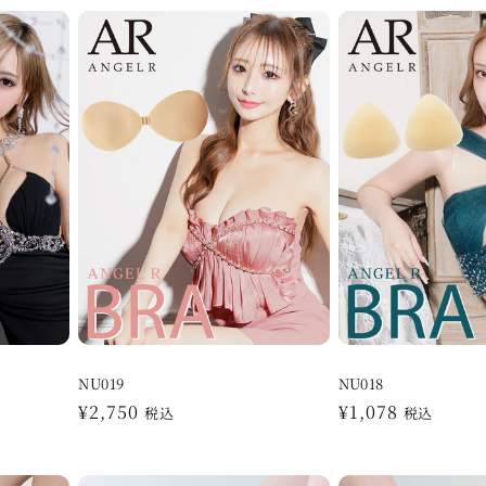
NU019
NU018
通
¥2,750
通
¥1,078
税込
税込
常
常
価
価