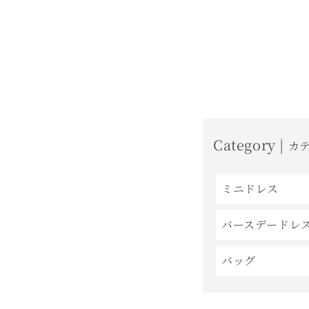
格
格
Category |
カ
ミニドレス
バースデードレ
バッグ