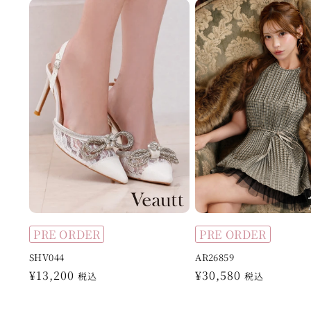
格
格
PRE ORDER
PRE ORDER
SHV044
AR26859
通
¥13,200
通
¥30,580
税込
税込
常
常
価
価