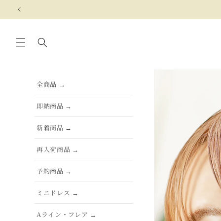
コンテ
ンツに
進む
商品情
報にス
全商品 →
キップ
即納商品 →
新着商品 →
再入荷商品 →
予約商品 →
ミニドレス →
Aライン・フレア →