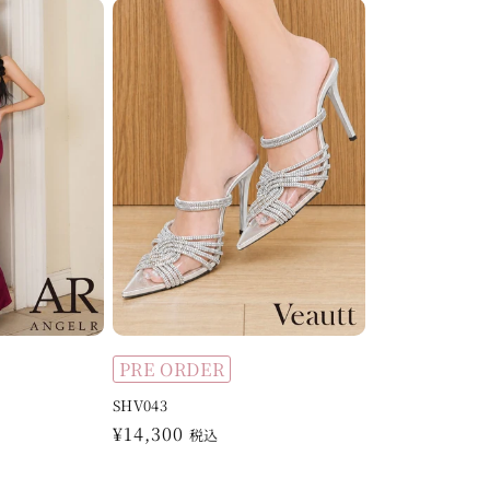
PRE ORDER
SHV043
通
¥14,300
税込
常
価