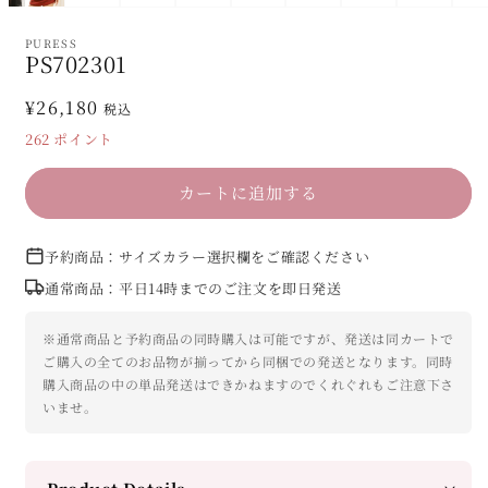
PURESS
PS702301
通
¥26,180
税込
常
262
ポイント
価
格
カートに追加する
予約商品：サイズカラー選択欄をご確認ください
通常商品：平日14時までのご注文を即日発送
※通常商品と予約商品の同時購入は可能ですが、発送は同カートで
ご購入の全てのお品物が揃ってから同梱での発送となります。同時
購入商品の中の単品発送はできかねますのでくれぐれもご注意下さ
いませ。