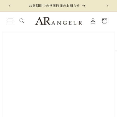
コンテ
ンツに
お盆期間中の営業時間のお知らせ
進む
カ
LOGIN
ー
【公式】ANGEL R（エンジェルアール）高級キャバドレス通販サイト キャバドレス専門店 キャバ ドレス キャバクラドレス
ト
商品情
報にス
キップ