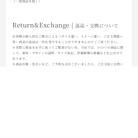
（一部商品を除く）
Return&Exchange |
返品・交換について
お客様の個人的なご都合による（サイズ違い、イメージ違い、ご注文間違い
等）商品の返品は一切お受けすることができませんのでご了承ください。
※実際に商品をお手に取ってご覧頂けない為、当店では、1つ1つの商品に関
して、素材・デザインの説明・サイズ表記、詳細画像の掲載などを心がけて
おります。
※商品仕様・色合いなど、ご不明な点がございましたら、ご注文前にお問い
合わせくださいませ。
返品・交換について詳しくはこちら
・TOPへ戻る
・即納商品一覧
・ショッピングカート