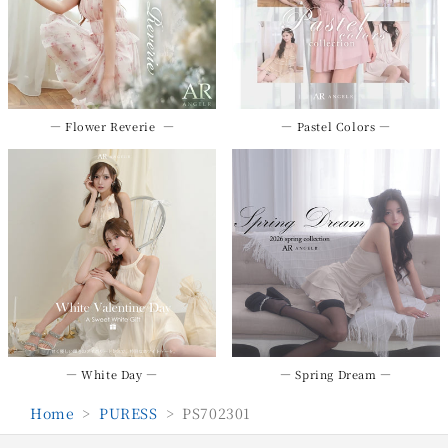
― Flower Reverie ―
― Pastel Colors ―
― White Day ―
― Spring Dream ―
Home
>
PURESS
>
PS702301