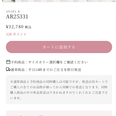
ANGEL R
AR25331
通
¥32,780
税込
常
328
ポイント
価
格
カートに追加する
予約商品：サイズカラー選択欄をご確認ください
通常商品：平日14時までのご注文を即日発送
※通常商品と予約商品の同時購入は可能ですが、発送は同カートで
ご購入の全てのお品物が揃ってから同梱での発送となります。同時
購入商品の中の単品発送はできかねますのでくれぐれもご注意下さ
いませ。