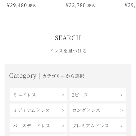
通
¥29,480
通
¥32,780
通
¥29
税込
税込
常
常
常
価
価
価
格
格
格
SEARCH
ドレスを見つける
Category |
カテゴリーから選択
ミニドレス
2ピース
ミディアムドレス
ロングドレス
バースデードレス
プレミアムドレス