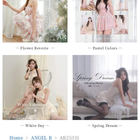
― Flower Reverie ―
― Pastel Colors ―
― White Day ―
― Spring Dream ―
Home
>
ANGEL R
>
AR25331