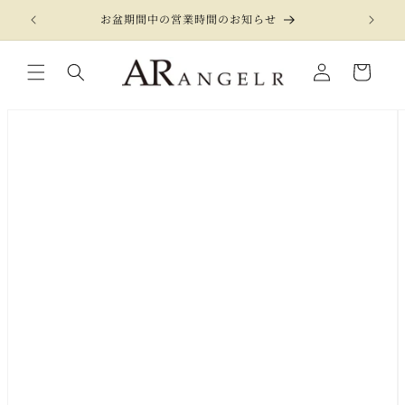
コンテ
ンツに
お盆期間中の営業時間のお知らせ
進む
カ
LOGIN
ー
【公式】ANGEL R（エンジェルアール）高級キャバドレス通販サイト キャバドレス専門店 キャバ ドレス キャバクラドレス
ト
商品情
報にス
キップ