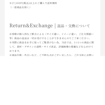
※27,500円(税込)以上のご購入で送料無料
（一部商品を除く）
Return&Exchange |
返品・交換について
お客様の個人的なご都合による（サイズ違い、イメージ違い、ご注文間違い
等）商品の返品は一切お受けすることができませんのでご了承ください。
※実際に商品をお手に取ってご覧頂けない為、当店では、1つ1つの商品に関
して、素材・デザインの説明・サイズ表記、詳細画像の掲載などを心がけて
おります。
※商品仕様・色合いなど、ご不明な点がございましたら、ご注文前にお問い
合わせくださいませ。
返品・交換について詳しくはこちら
・TOPへ戻る
・即納商品一覧