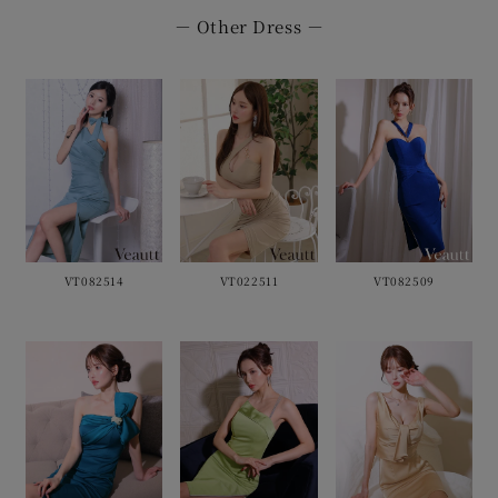
－ Other Dress －
VT082514
VT022511
VT082509