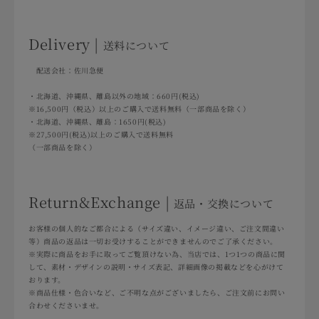
Delivery |
送料について
配送会社：佐川急便
・北海道、沖縄県、離島以外の地域：660円(税込)
※16,500円（税込）以上のご購入で送料無料（一部商品を除く）
・北海道、沖縄県、離島：1650円(税込)
※27,500円(税込)以上のご購入で送料無料
（一部商品を除く）
Return&Exchange |
返品・交換について
お客様の個人的なご都合による（サイズ違い、イメージ違い、ご注文間違い
等）商品の返品は一切お受けすることができませんのでご了承ください。
※実際に商品をお手に取ってご覧頂けない為、当店では、1つ1つの商品に関
して、素材・デザインの説明・サイズ表記、詳細画像の掲載などを心がけて
おります。
※商品仕様・色合いなど、ご不明な点がございましたら、ご注文前にお問い
合わせくださいませ。