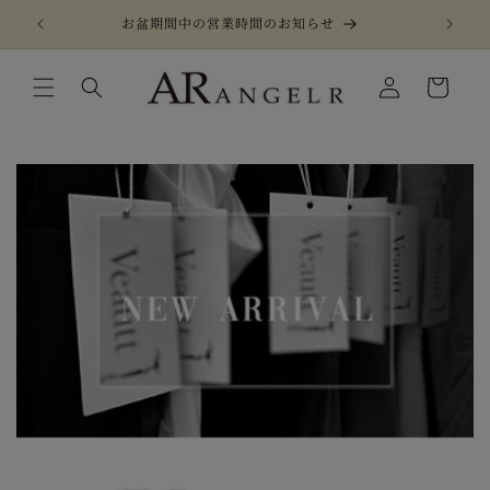
コンテ
ンツに
お盆期間中の営業時間のお知らせ
進む
カ
LOGIN
ー
【公式】ANGEL R（エンジェルアール）高級キャバドレス通販サイト キャバドレス専門店 キャバ ドレス キャバクラドレス
ト